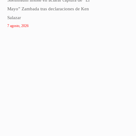
Sheinbaum insiste en aclarar captura de “El
Mayo” Zambada tras declaraciones de Ken
Salazar
7 agosto, 2026