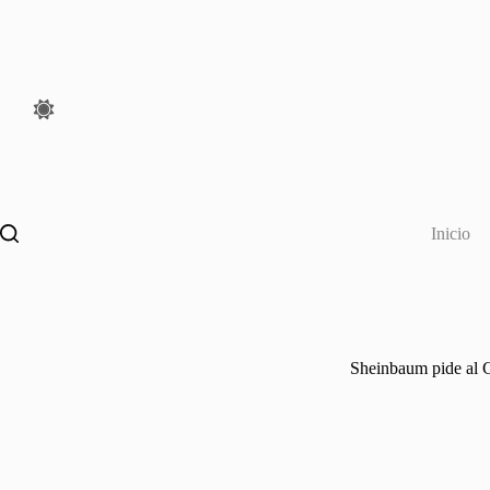
Saltar
al
contenido
Inicio
Sheinbaum pide al C